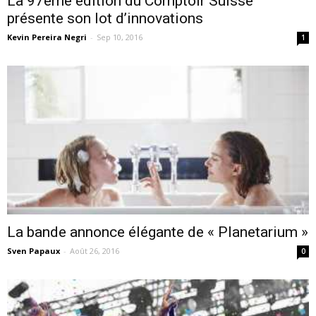
La 97ème édition du Comptoir Suisse
présente son lot d’innovations
Kevin Pereira Negri
-
Sep 10, 2016
1
La bande annonce élégante de « Planetarium »
Sven Papaux
-
Août 26, 2016
0