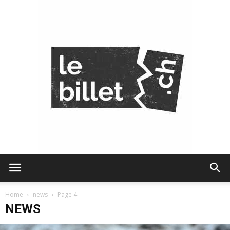
Le
Home
news
Page 4
NEWS
Billet