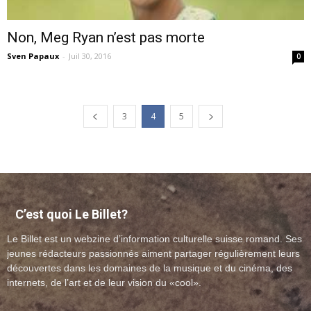
Non, Meg Ryan n’est pas morte
Sven Papaux
-
Juil 30, 2016
0
3
4
5
C’est quoi Le Billet?
Le Billet est un webzine d’information culturelle suisse romand. Ses
jeunes rédacteurs passionnés aiment partager régulièrement leurs
découvertes dans les domaines de la musique et du cinéma, des
internets, de l’art et de leur vision du «cool».