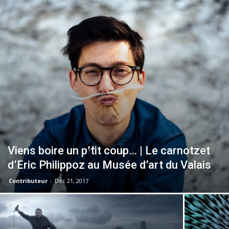
–
webzine
culturel
Viens boire un p’tit coup… | Le carnotzet
d’Eric Philippoz au Musée d’art du Valais
–
Contributeur
-
Déc 21, 2017
musique