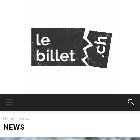
Le
Home
news
NEWS
Billet