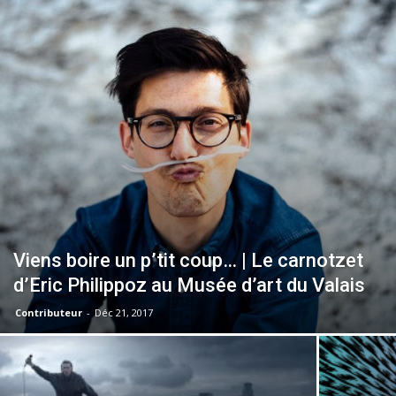
–
webzine
culturel
Viens boire un p’tit coup… | Le carnotzet
d’Eric Philippoz au Musée d’art du Valais
–
Contributeur
-
Déc 21, 2017
musique