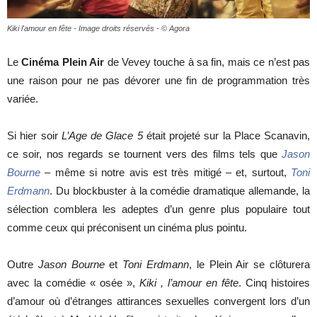
Kiki l'amour en fête - Image droits réservés - © Agora
cinéma
Le
Cinéma Plein Air
de Vevey touche à sa fin, mais ce n’est pas
une raison pour ne pas dévorer une fin de programmation très
variée.
internet
Si hier soir
L’Age de Glace 5
était projeté sur la Place Scanavin,
ce soir, nos regards se tournent vers des films tels que
Jason
Bourne
– même si notre avis est très mitigé – et, surtout,
Toni
Erdmann
. Du blockbuster à la comédie dramatique allemande, la
sélection comblera les adeptes d’un genre plus populaire tout
comme ceux qui préconisent un cinéma plus pointu.
Outre
Jason Bourne
et
Toni Erdmann
, le Plein Air se clôturera
avec la comédie « osée »,
Kiki , l’amour en fête
. Cinq histoires
d’amour où d’étranges attirances sexuelles convergent lors d’un