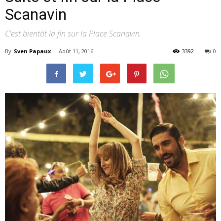
Scanavin
C'est bientôt la fin sur la Place Scanavin.
–
By
Sven Papaux
-
Août 11, 2016
3392
0
webzine
culturel
–
musique