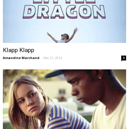
–
webzine
Klapp Klapp
Amandine Marchand
-
Mai 21, 2014
0
culturel
–
musique