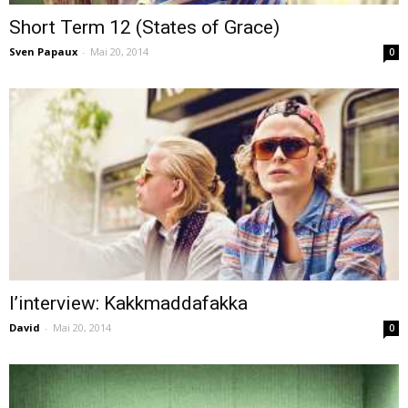
Short Term 12 (States of Grace)
Sven Papaux
-
Mai 20, 2014
0
cinéma
internet
l’interview: Kakkmaddafakka
David
-
Mai 20, 2014
0