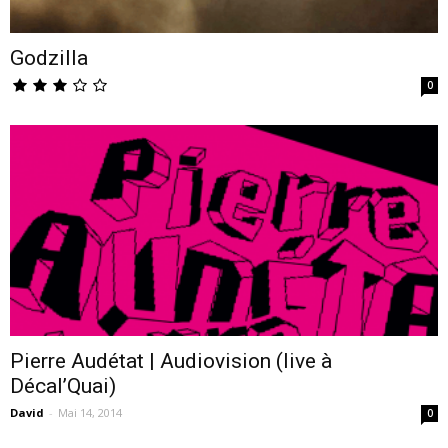
Godzilla
0
Pierre Audétat | Audiovision (live à
Décal’Quai)
David
-
Mai 14, 2014
0