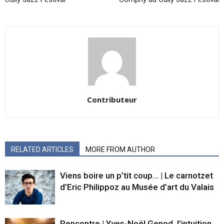
Contributeur
RELATED ARTICLES
MORE FROM AUTHOR
Viens boire un p’tit coup… | Le carnotzet
d’Eric Philippoz au Musée d’art du Valais
Rencontre | Yves-Noël Genod, l’intuition