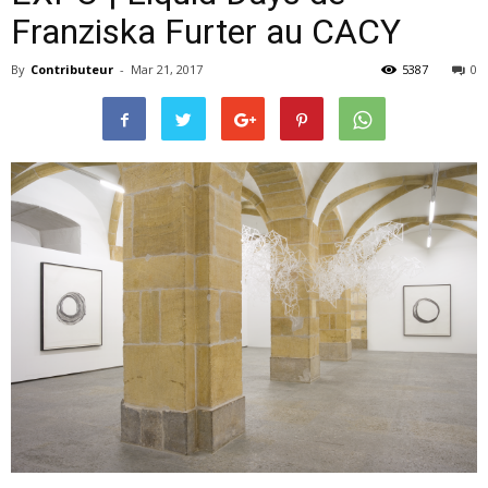
Franziska Furter au CACY
By
Contributeur
-
Mar 21, 2017
5387
0
–
webzine
culturel
–
musique