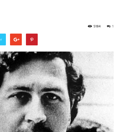
Billet
5184
1
er
–
webzine
culturel