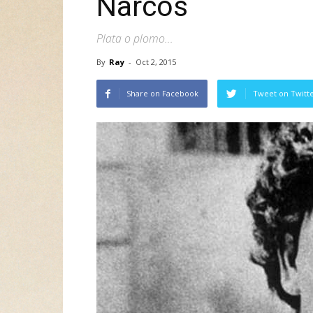
Narcos
Plata o plomo...
By
Ray
-
Oct 2, 2015
Share on Facebook
Tweet on Twitt