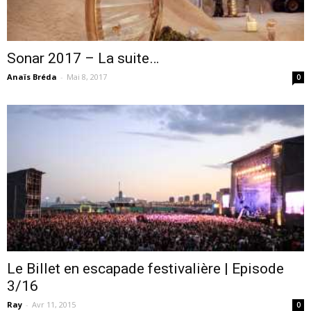
cinéma
Sonar 2017 – La suite…
Anaïs Bréda
-
Mai 8, 2017
0
internet
Le Billet en escapade festivalière | Episode
3/16
Ray
-
Avr 11, 2015
0