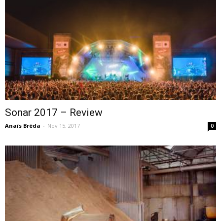
–
webzine
Sonar 2017 – Review
Anaïs Bréda
-
Nov 15, 2017
culturel
0
–
musique