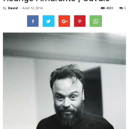
By
David
-
Août 12, 2014
4083
0
–
webzine
culturel
–
musique