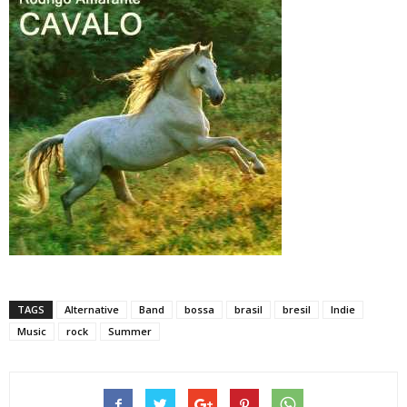
TAGS
Alternative
Band
bossa
brasil
bresil
Indie
Music
rock
Summer