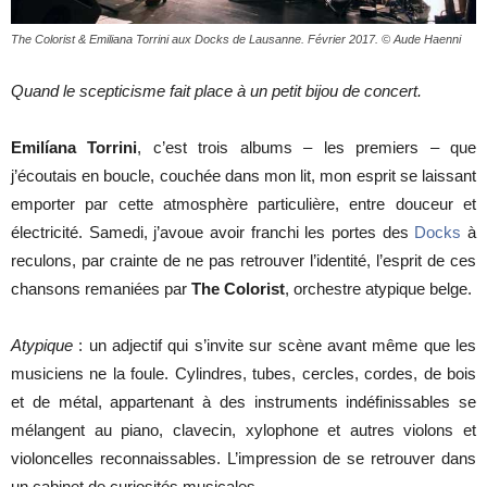
The Colorist & Emiliana Torrini aux Docks de Lausanne. Février 2017. © Aude Haenni
cinéma
Quand le scepticisme fait place à un petit bijou de concert.
Emil
í
ana Torrini
, c’est trois albums – les premiers – que
j’écoutais en boucle, couchée dans mon lit, mon esprit se laissant
internet
emporter par cette atmosphère particulière, entre douceur et
électricité. Samedi, j’avoue avoir franchi les portes des
Docks
à
reculons, par crainte de ne pas retrouver l’identité, l’esprit de ces
chansons remaniées par
The Colorist
, orchestre atypique belge.
Atypique
: un adjectif qui s’invite sur scène avant même que les
musiciens ne la foule. Cylindres, tubes, cercles, cordes, de bois
et de métal, appartenant à des instruments indéfinissables se
mélangent au piano, clavecin, xylophone et autres violons et
violoncelles reconnaissables. L’impression de se retrouver dans
un cabinet de curiosités musicales.