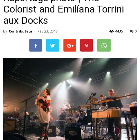
Colorist and Emilíana Torrini
aux Docks
–
By
Contributeur
-
Fév 23, 2017
4435
0
webzine
culturel
–
musique