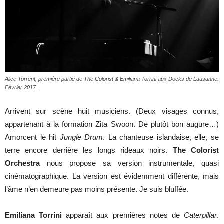
Alice Torrent, première partie de The Colorist & Emiliana Torrini aux Docks de Lausanne.
Février 2017.
Arrivent sur scène huit musiciens. (Deux visages connus,
appartenant à la formation Zita Swoon. De plutôt bon augure…)
Amorcent le hit
Jungle Drum
. La chanteuse islandaise, elle, se
terre encore derrière les longs rideaux noirs.
The Colorist
Orchestra
nous propose sa version instrumentale, quasi
cinématographique. La version est évidemment différente, mais
l’âme n’en demeure pas moins présente. Je suis bluffée.
Emil
í
ana Torrini
apparaît aux premières notes de
Caterpillar
.