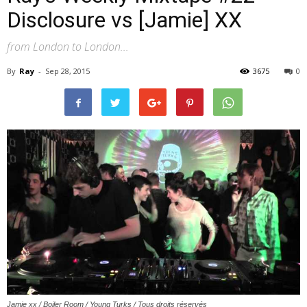
Disclosure vs [Jamie] XX
from London to London...
–
By
Ray
-
Sep 28, 2015
3675
0
webzine
culturel
–
musique
Jamie xx / Boiler Room / Young Turks / Tous droits réservés