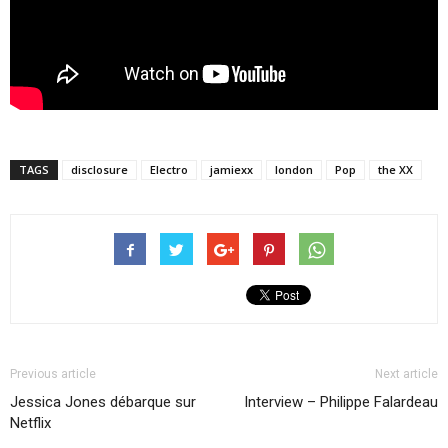
TAGS
disclosure
Electro
jamiexx
london
Pop
the XX
Previous article
Next article
Jessica Jones débarque sur
Interview – Philippe Falardeau
Netflix