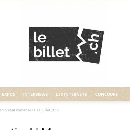
T EXPOS
INTERVIEWS
LES INTERNETS
CONCOURS
Le
rco était immense ce 11 juillet 2016