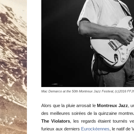
Mac Demarco at the 50th Montreux Jazz Festival, (c)2016 FFJ
Alors que la pluie arrosait le
Montreux Jazz
, u
des meilleures soirées de la quinzaine montre
The Violators
, les regards étaient tournés v
furieux aux derniers
Eurockéennes
, le natif d