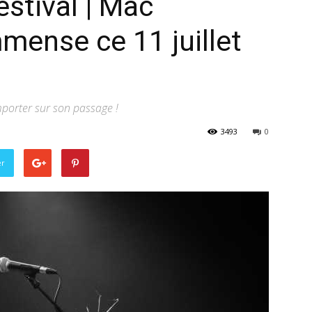
stival | Mac
mense ce 11 juillet
Billet
porter sur son passage !
–
3493
0
er
webzine
culturel