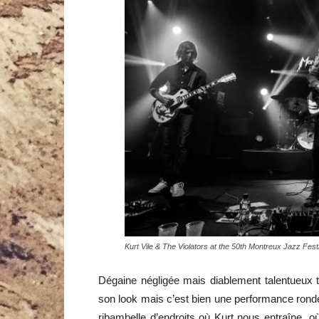
Kurt Vile & The Violators at the 50th Montreux Jazz Fe
Dégaine négligée mais diablement talentueux ta
son look mais c’est bien une performance ron
ribambelle d’endroits où Kurt nous entraîne, où