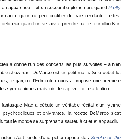
e – en apparence – et on succombe pleinement quand
Pretty
ormance qu’on ne peut qualifier de transcendante, certes,
 délicieux quand on se laisse prendre par le tourbillon Kurt
n a donné l’un des concerts les plus survoltés – à n’en
able showman, DeMarco est un petit malin. Si le début fut
ques, le garçon d’Edmonton nous a proposé une première
es sympathiques mais loin de captiver notre attention.
e fantasque Mac a débuté un véritable récital d’un rythme
 psychédéliques et enivrantes, la recette DeMarco s’est
, tout le monde se surprenait à sauter, à crier et applaudir.
anadien s’est fendu d’une petite reprise de…
Smoke on the