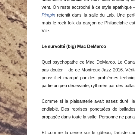
vent. On reste accroché à ce style apathiqu
Pimpin
retentit dans la salle du Lab. Une perf
mais le rock folk du garçon de Philadelphie est
Vile.
Le survolté (big) Mac DeMarco
Quel psychopathe ce Mac DeMarco. Le Canadie
pas douter – de ce Montreux Jazz 2016. Vérit
poussif et marqué par des problèmes techni
partie un peu décevante, rythmée par des ballad
Comme si la plaisanterie avait assez duré, l
endiablé. Des reprises ponctuées de ballades
propagée dans toute la salle. Personne ne parlait
Et comme la cerise sur le gâteau, l’artiste c