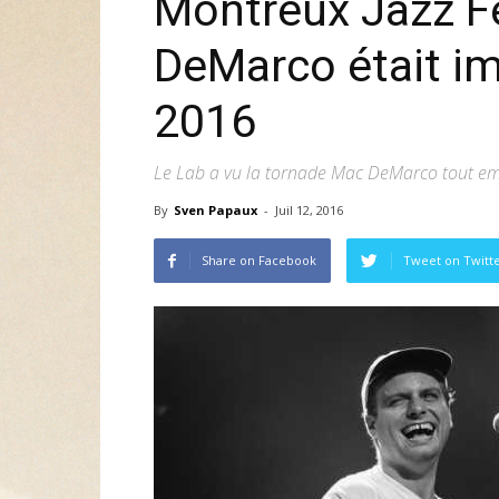
Montreux Jazz Fe
DeMarco était im
2016
Le Lab a vu la tornade Mac DeMarco tout em
By
Sven Papaux
-
Juil 12, 2016
Share on Facebook
Tweet on Twitt