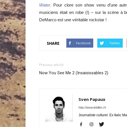
Water
. Pour clore son show venu d’une autr
musiciens était en robe (!) – sur la scène à
DeMarco est une véritable rockstar !
SHARE
Facebook
Twitter
Previous article
Now You See Me 2 (Insaisissables 2)
Sven Papaux
http://www.lebillet.ch
Journaliste culturel. Ex Italic M