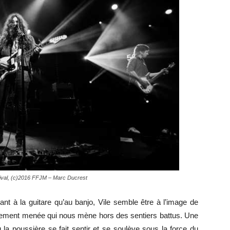
stival, (c)2016 FFJM – Marc Ducrest
nt à la guitare qu’au banjo, Vile semble être à l’image de
dement menée qui nous mène hors des sentiers battus. Une
 la poussière se fait sentir et se soulève sous la force du