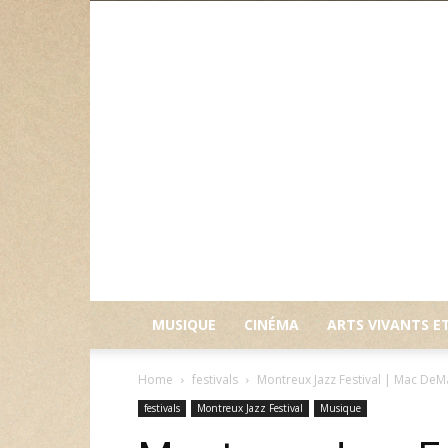
MUSIQUE
CINÉMA
ARTS VIVANTS E
Home
festivals
Montreux Jazz Festival | Mac DeMa
festivals
Montreux Jazz Festival
Musique