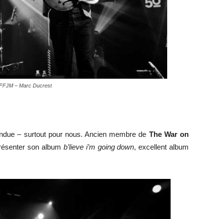
6 FFJM – Marc Ducrest
attendue – surtout pour nous. Ancien membre de
The War on
 présenter son album
b’lieve
i’m going down
, excellent album