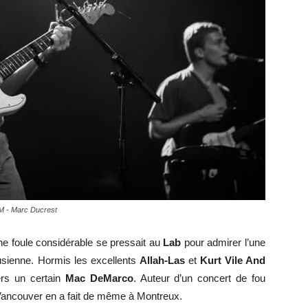
–
musique
M - Marc Ducrest
ne foule considérable se pressait au
Lab
pour admirer l’une
usienne. Hormis les excellents
Allah-Las
et
Kurt Vile And
cinéma
ers un certain
Mac DeMarco
. Auteur d’un concert de fou
e Vancouver en a fait de même à Montreux.