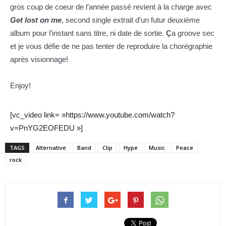
gros coup de coeur de l’année passé revient à la charge avec
Get lost on me
, second single extrait d’un futur deuxième
album pour l’instant sans titre, ni date de sortie.
Ç
a groove sec
cinéma
et je vous défie de ne pas tenter de reproduire la chorégraphie
après visionnage!
internet
Enjoy!
[vc_video link= »https://www.youtube.com/watch?
v=PnYG2EOFEDU »]
TAGS
Alternative
Band
Clip
Hype
Music
Peace
rock