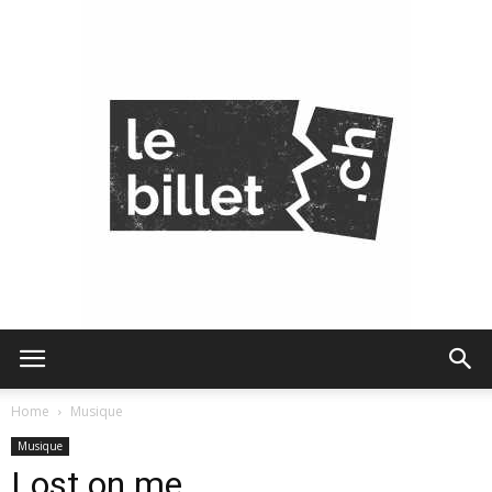
Le
Home
Musique
Musique
Lost on me
Billet