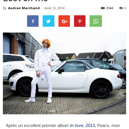
By
Audran Marchand
-
Août 12, 2014
3544
0
–
webzine
culturel
–
Après un excellent premier album
In love, 2013
,
Peace, mon
musique