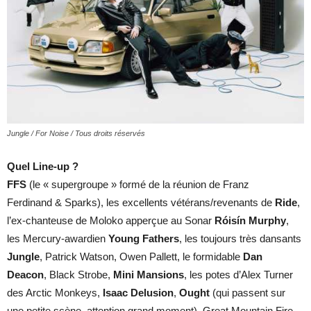
Jungle / For Noise / Tous droits réservés
Quel Line-up ?
FFS
(le « supergroupe » formé de la réunion de Franz
Ferdinand & Sparks), les excellents vétérans/revenants de
Ride
,
l’ex-chanteuse de Moloko apperçue au Sonar
Róisín Murphy
,
les Mercury-awardien
Young Fathers
, les toujours très dansants
Jungle
, Patrick Watson, Owen Pallett, le formidable
Dan
Deacon
, Black Strobe,
Mini Mansions
, les potes d’Alex Turner
des Arctic Monkeys,
Isaac Delusion
,
Ought
(qui passent sur
une petite scène, attention grand moment), Great Mountain Fire,