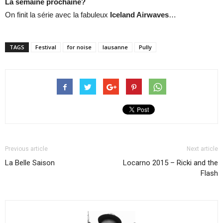
La semaine prochaine?
On finit la série avec la fabuleux
Iceland Airwaves
…
TAGS
Festival
for noise
lausanne
Pully
Previous article
Next article
La Belle Saison
Locarno 2015 – Ricki and the
Flash