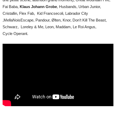
Fai Baba,
Klaus Johann Grobe
, Husbands, Urban Junior,
Cristallin, Flex Fab, Kid Francsecoli, Labrador City
,MellaNoisEscape, Pandour, Ølten, Knor, Don’t Kill The Beast,
Schwarz, Loreley & Me, Leon, Maddam, Le Roi Angus,
Cycle Operant.