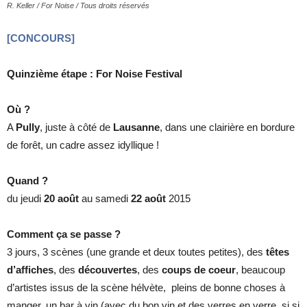
R. Keller / For Noise / Tous droits réservés
[CONCOURS]
cinéma
Quinzième étape : For Noise Festival
Où ?
internet
A
Pully
, juste à côté de
Lausanne
, dans une clairière en bordure
de forêt, un cadre assez idyllique !
Quand ?
du jeudi
20
août
au samedi
22 août
2015
Comment ça se passe
?
3 jours, 3 scènes (une grande et deux toutes petites), des
têtes
d’affiches
, des
découvertes
, des
coups de coeur
, beaucoup
d’artistes issus de la scène hélvète, pleins de bonne choses à
manger, un bar à vin (avec du bon vin et des verres en verre, si si