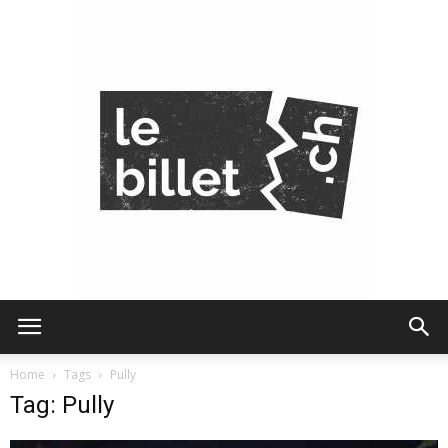
Le
Home
Tags
Pully
Tag: Pully
Billet