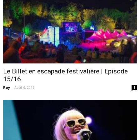
–
webzine
Le Billet en escapade festivalière | Episode
15/16
culturel
Ray
-
Août 6, 2015
1
–
musique