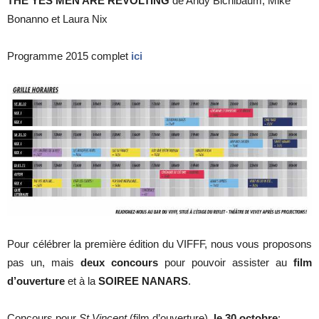
THE YES MEN ARE REVOLTING
de Andy Bichlbaum, Mike
Bonanno et Laura Nix
Programme 2015 complet
ici
Pour célébrer la première édition du VIFFF, nous vous proposons
pas un, mais
deux
concours
pour pouvoir assister au
film
d’ouverture
et à la
SOIREE NANARS
.
Concours pour
St Vincent
(film d’ouverture),
le 30 octobre
: