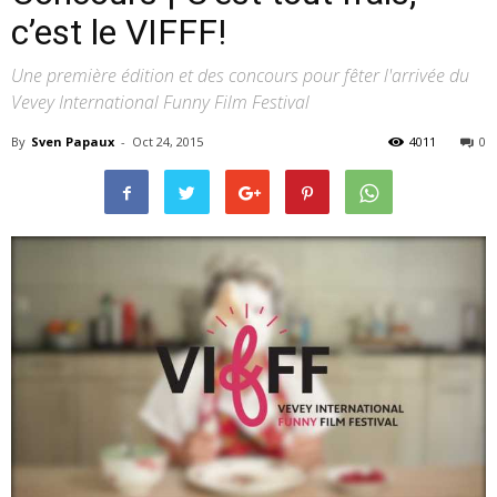
c’est le VIFFF!
Une première édition et des concours pour fêter l'arrivée du
–
Vevey International Funny Film Festival
By
Sven Papaux
-
Oct 24, 2015
4011
0
webzine
culturel
–
musique