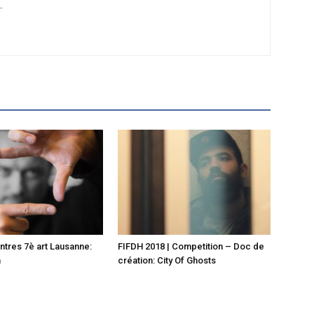
.
ontres 7è art Lausanne:
FIFDH 2018 | Competition – Doc de
n
création: City Of Ghosts