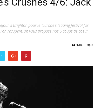
’s Crushes 4/6: Jack
Billet
our à Brighton pour le "Europe's leading festival for
u'on récupère, on vous propose nos 6 coups de coeur
–
3284
0
er
webzine
culturel