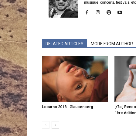
musique, concerts, festivals, etc
RELATED ARTICLES
MORE FROM AUTHOR
Locarno 2018 | Glaubenberg
[r7al] Renc
1ère éditio