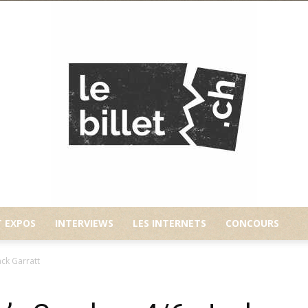
T EXPOS
INTERVIEWS
LES INTERNETS
CONCOURS
Le
ack Garratt