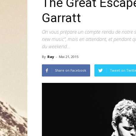
The Great Escape
Garratt
On vous prépare un compte rendu de notre séj
new music", mais en attendant, et pendant q
du weekend...
By
Ray
-
Mai 21, 2015
Share on Facebook
Tweet on Twitt