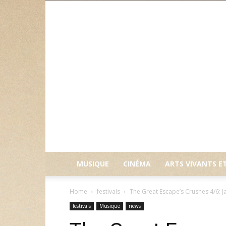
MUSIQUE
CINÉMA
ARTS VIVANTS E
Home
festivals
The Great Escape’s Crushes 4/6: J
festivals
Musique
news