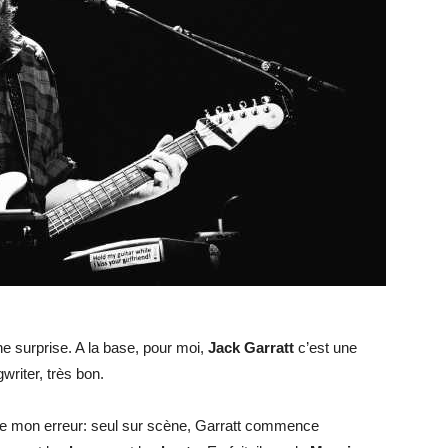
–
musique
 surprise. A la base, pour moi,
Jack Garratt
c’est une
riter, très bon.
cinéma
de mon erreur: seul sur scène, Garratt commence