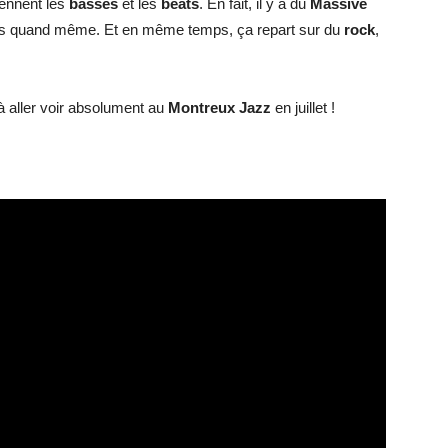
iennent les
basses
et les
beats
. En fait, il y a du
Massive
ais quand même. Et en même temps, ça repart sur du
rock
,
internet
 à aller voir absolument au
Montreux Jazz
en juillet !