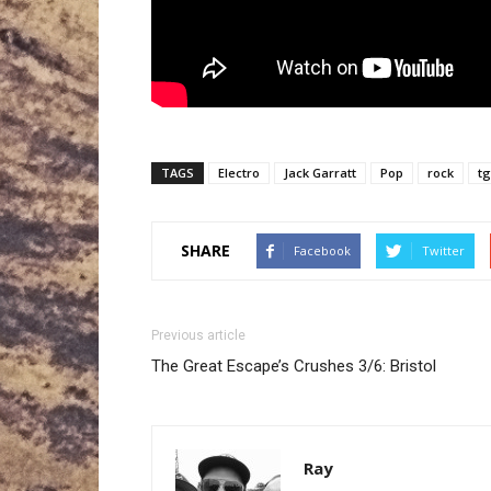
TAGS
Electro
Jack Garratt
Pop
rock
t
SHARE
Facebook
Twitter
Previous article
The Great Escape’s Crushes 3/6: Bristol
Ray