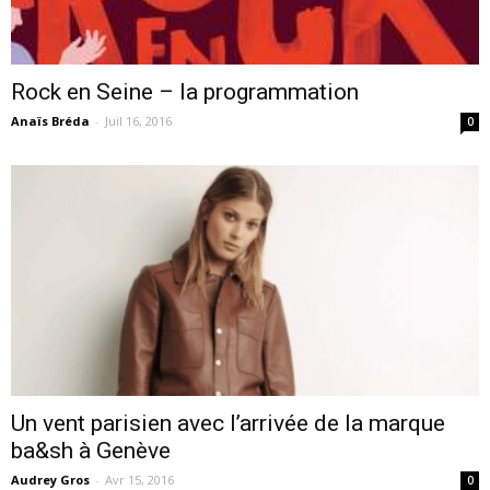
cinéma
Rock en Seine – la programmation
Anaïs Bréda
-
Juil 16, 2016
0
internet
Un vent parisien avec l’arrivée de la marque
ba&sh à Genève
Audrey Gros
-
Avr 15, 2016
0