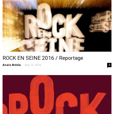
–
webzine
ROCK EN SEINE 2016 / Reportage
Anaïs Bréda
-
Sep 13, 2016
culturel
0
–
musique