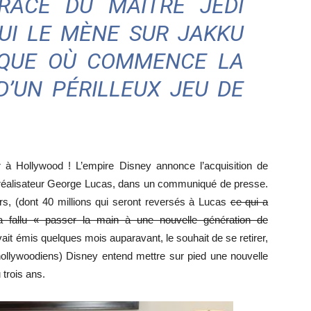
RACE DU MAÎTRE JEDI
QUI LE MÈNE SUR JAKKU
internet
IQUE OÙ COMMENCE LA
D’UN PÉRILLEUX JEU DE
 à Hollywood ! L’empire Disney annonce l’acquisition de
e réalisateur George Lucas, dans un communiqué de presse.
rs, (dont 40 millions qui seront reversés à Lucas
ce qui a
a fallu « passer la main à une nouvelle génération de
vait émis quelques mois auparavant, le souhait de se retirer,
hollywoodiens) Disney entend mettre sur pied une nouvelle
 trois ans.