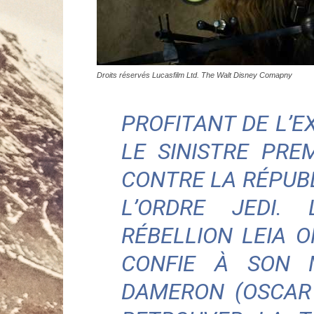
Droits réservés Lucasfilm Ltd. The Walt Disney Comapny
PROFITANT DE L’E
LE SINISTRE PRE
CONTRE LA RÉPUBL
L’ORDRE JEDI.
RÉBELLION LEIA O
CONFIE À SON M
DAMERON (OSCAR 