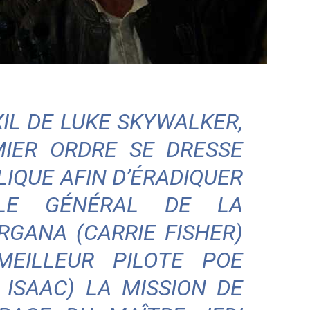
–
XIL DE LUKE SKYWALKER,
MIER ORDRE SE DRESSE
IQUE AFIN D’ÉRADIQUER
musique
 LE GÉNÉRAL DE LA
RGANA (CARRIE FISHER)
EILLEUR PILOTE POE
cinéma
ISAAC) LA MISSION DE