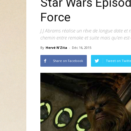
Star Wars Episode
Force
J.J Abrams réalise un rêve de longue date et
chemin entre remake et suite mais qu'en est-
By
Hervé N'Zita
-
Déc 16, 2015
Share on Facebook
Tweet on Twitt