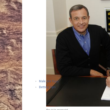
Male Sex Toys
Betting Tips
Par ici la monnaie!