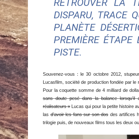
RETROUVER LA T
DISPARU, TRACE 
PLANÈTE DÉSERT
PREMIÈRE ÉTAPE 
PISTE.
Souvenez-vous : le 30 octobre 2012, stupeur
Lucasfilm, société de production fondée par l
Pour la coquette somme de 4 milliard de dolla
sans doute pesé dans la balance lorsqu’il 
réalisateurs »
Lucas qui pour la petite histoire a
las
d’avoir les fans sur son dos
des artifices 
trilogie puis, de nouveaux films tous les deux ou