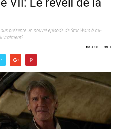
 VII: Le réveil de la
Billet
 nous présente un nouvel épisode de Star Wars à mi-
il vraiment?
3988
1
–
er
webzine
culturel