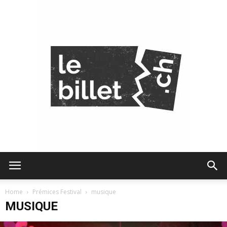
Le
Home
Prémices Festival
musique
MUSIQUE
Billet