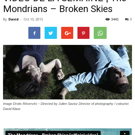
Mondrians – Broken Skies
By
David
-
Oct 13, 2015
3445
0
–
webzine
culturel
Image Droits Réservés – Directed by Julien Savioz Director of photography / colourist:
–
David Klaus
musique