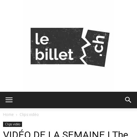
Le
Home
Clips vidéo
Clips vidéo
VIDÉO DE LA SEMAINE | The
Billet