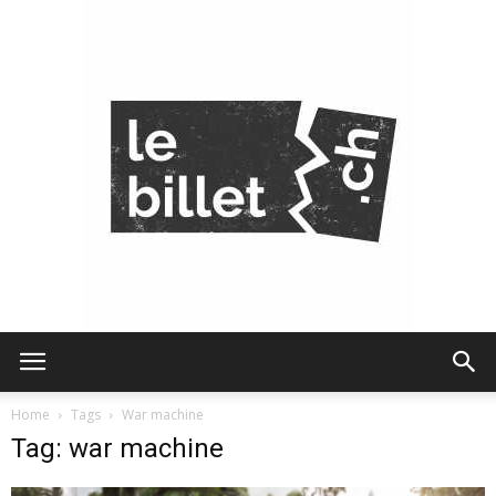
Le
Home
Tags
War machine
Tag: war machine
Billet