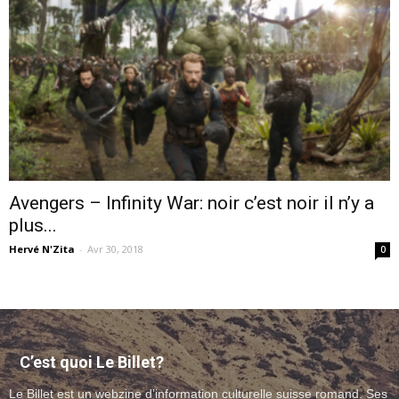
–
webzine
Avengers – Infinity War: noir c’est noir il n’y a
plus...
culturel
Hervé N'Zita
-
Avr 30, 2018
0
–
C’est quoi Le Billet?
musique
Le Billet est un webzine d’information culturelle suisse romand. Ses