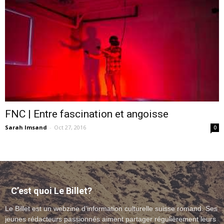
–
webzine
FNC | Entre fascination et angoisse
Sarah Imsand
-
Oct 27, 2016
culturel
0
–
C’est quoi Le Billet?
Le Billet est un webzine d’information culturelle suisse romand. Ses
musique
jeunes rédacteurs passionnés aiment partager régulièrement leurs