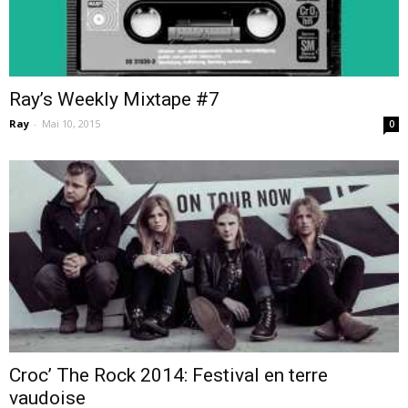
cinéma
Ray’s Weekly Mixtape #7
Ray
-
Mai 10, 2015
0
internet
Croc’ The Rock 2014: Festival en terre
vaudoise