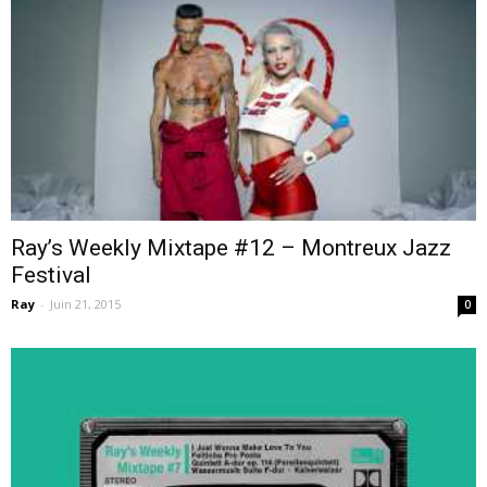
–
webzine
Ray’s Weekly Mixtape #12 – Montreux Jazz
Festival
culturel
Ray
-
Juin 21, 2015
0
–
musique