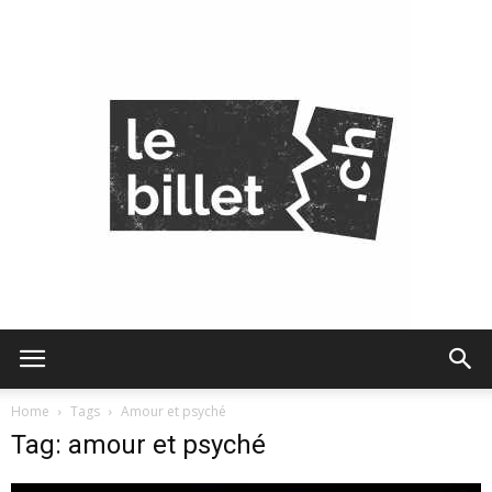
Le
Home
Tags
Amour et psyché
Tag: amour et psyché
Billet