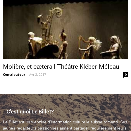
–
webzine
Molière, et cætera | Théâtre Kléber-Méleau
Contributeur
-
Avr 2, 2017
culturel
0
–
C’est quoi Le Billet?
Le Billet est un webzine d’information culturelle suisse romand. Ses
musique
jeunes rédacteurs passionnés aiment partager régulièrement leurs