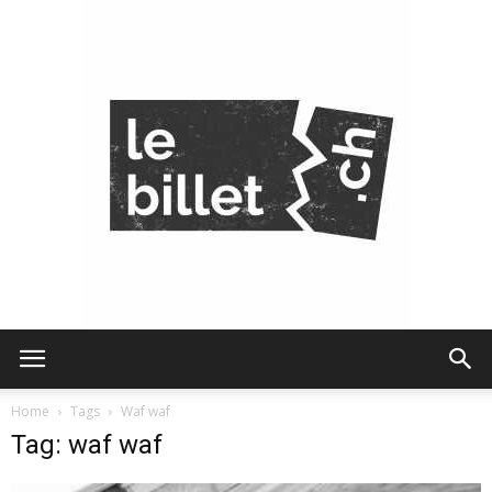
Le
Home
Tags
Waf waf
Tag: waf waf
Billet