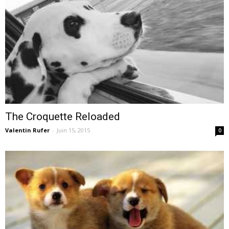
–
webzine
The Croquette Reloaded
Valentin Rufer
-
Juin 15, 2015
culturel
0
–
musique