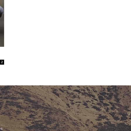
Billet
–
2
webzine
culturel
és