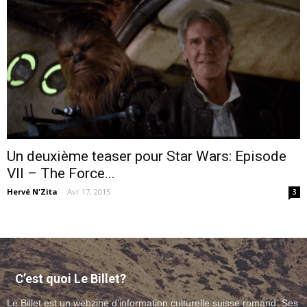
–
webzine
Un deuxième teaser pour Star Wars: Episode
VII – The Force...
culturel
Hervé N'Zita
-
Avr 17, 2015
3
–
C’est quoi Le Billet?
musique
Le Billet est un webzine d’information culturelle suisse romand. Ses