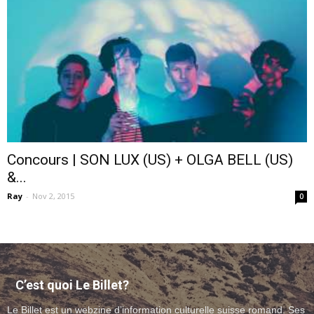
–
webzine
Concours | SON LUX (US) + OLGA BELL (US)
&...
culturel
Ray
-
Nov 2, 2015
0
–
C’est quoi Le Billet?
musique
Le Billet est un webzine d’information culturelle suisse romand. Ses