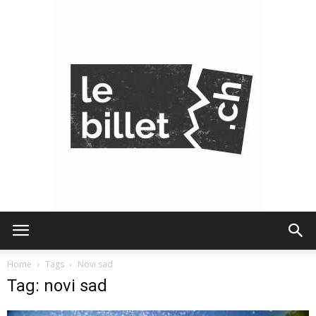
Le
Home
Tags
Novi sad
Tag: novi sad
Billet