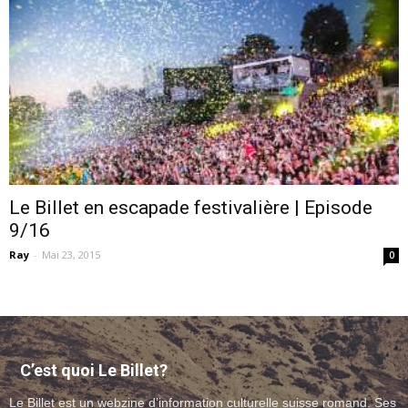
–
webzine
Le Billet en escapade festivalière | Episode
9/16
culturel
Ray
-
Mai 23, 2015
0
–
C’est quoi Le Billet?
musique
Le Billet est un webzine d’information culturelle suisse romand. Ses