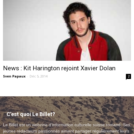
–
webzine
News : Kit Harington rejoint Xavier Dolan
Sven Papaux
-
Déc 5, 2014
culturel
2
–
C’est quoi Le Billet?
Le Billet est un webzine d’information culturelle suisse romand. Ses
musique
jeunes rédacteurs passionnés aiment partager régulièrement leurs