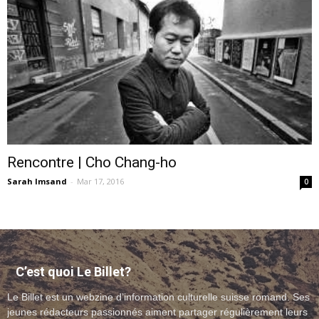
–
webzine
Rencontre | Cho Chang-ho
Sarah Imsand
-
Mar 17, 2016
culturel
0
–
C’est quoi Le Billet?
Le Billet est un webzine d’information culturelle suisse romand. Ses
musique
jeunes rédacteurs passionnés aiment partager régulièrement leurs